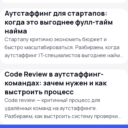
Рассказываем, как это работает и какие
результаты даёт бизнесу.
Аутстаффинг для стартапов:
когда это выгоднее фулл-тайм
найма
Стартапу критично экономить бюджет и
быстро масштабироваться. Разбираем, когда
аутстаффинг IT-специалистов выгоднее найма
в штат и как принять правильное решение.
Code Review в аутстаффинг-
командах: зачем нужен и как
выстроить процесс
Code review — критичный процесс для
удалённых команд на аутстаффинге.
Разбираем, как выстроить систему проверки
кода, которая не тормозит разработку и