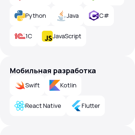
Python
Java
C#
1C
JavaScript
Мобильная разработка
Swift
Kotlin
React Native
Flutter