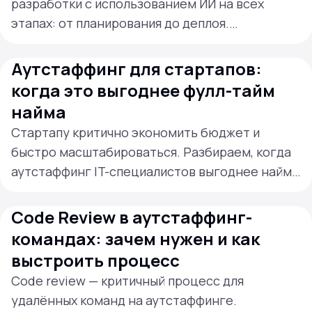
разработки с использованием ИИ на всех
этапах: от планирования до деплоя.
Рассказываем, как это работает и какие
результаты даёт бизнесу.
Аутстаффинг для стартапов:
когда это выгоднее фулл-тайм
найма
Стартапу критично экономить бюджет и
быстро масштабироваться. Разбираем, когда
аутстаффинг IT-специалистов выгоднее найма
в штат и как принять правильное решение.
Code Review в аутстаффинг-
командах: зачем нужен и как
выстроить процесс
Code review — критичный процесс для
удалённых команд на аутстаффинге.