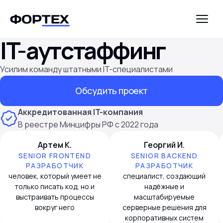
IT-аутстаффинг
Усилим команду штатными IT-специалистами
Обсудить проект
Аккредитованная IT-компания
В реестре Минцифры РФ с 2022 года
Артем К.
Георгий И.
SENIOR FRONTEND
SENIOR BACKEND
РАЗРАБОТЧИК
РАЗРАБОТЧИК
человек, который умеет не
специалист, создающий
только писать код, но и
надёжные и
выстраивать процессы
масштабируемые
вокруг него
серверные решения для
корпоративных систем