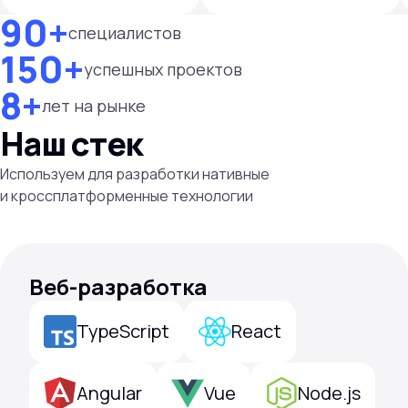
90+
специалистов
150+
успешных проектов
8+
лет на рынке
Наш стек
Используем для разработки нативные
и кроссплатформенные технологии
Веб-разработка
TypeScript
React
Angular
Vue
Node.js