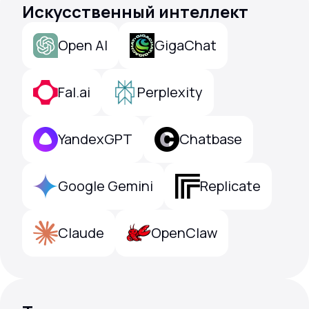
Искусственный интеллект
Open AI
GigaChat
Fal.ai
Perplexity
YandexGPT
Chatbase
Google Gemini
Replicate
Claude
OpenClaw