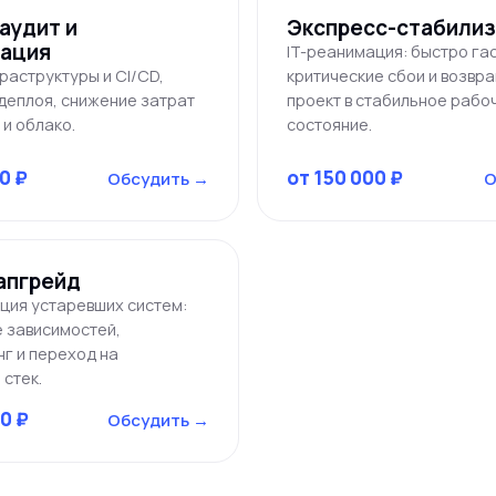
аудит и
Экспресс-стабили
ация
IT-реанимация: быстро га
раструктуры и CI/CD,
критические сбои и возвр
деплоя, снижение затрат
проект в стабильное рабо
 и облако.
состояние.
0 ₽
от 150 000 ₽
Обсудить →
О
апгрейд
ия устаревших систем:
 зависимостей,
г и переход на
 стек.
0 ₽
Обсудить →