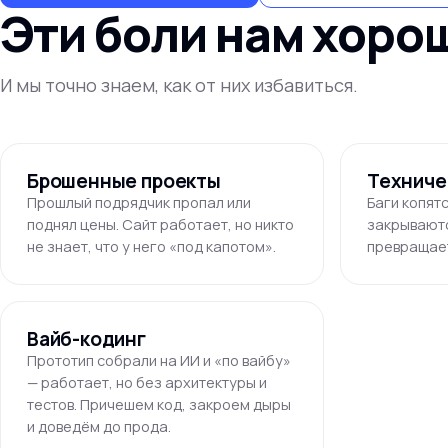
Эти боли нам хоро
И мы точно знаем, как от них избавиться.
Брошенные проекты
Техниче
Прошлый подрядчик пропал или
Баги копят
поднял цены. Сайт работает, но никто
закрывают
не знает, что у него «под капотом».
превращает
Вайб-кодинг
Прототип собрали на ИИ и «по вайбу»
— работает, но без архитектуры и
тестов. Причешем код, закроем дыры
и доведём до прода.