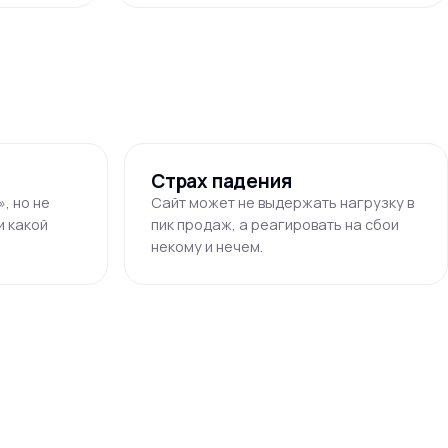
Страх падения
, но не
Сайт может не выдержать нагрузку в
и какой
пик продаж, а реагировать на сбои
некому и нечем.