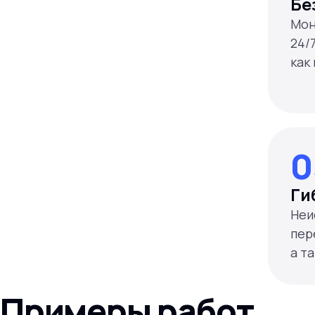
Бе
Мон
24/
как
0
Ги
Неи
пер
Примеры работ