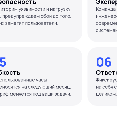
зопасность
Экспе
иторим уязвимости и нагрузку
Команда и
7, предупреждаем сбои до того,
инженеро
 их заметят пользователи.
современ
система
5
06
бкость
Ответ
спользованные часы
Фиксируе
еносятся на следующий месяц,
на себя 
целиком.