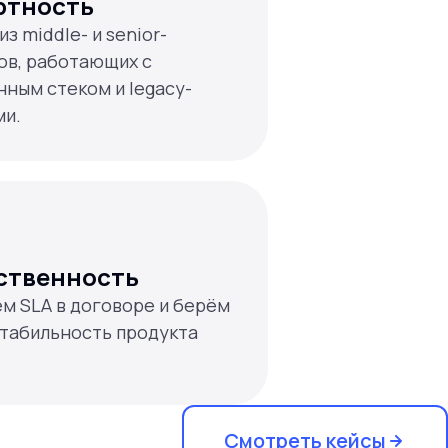
ртность
з middle- и senior-
в, работающих с
ным стеком и legacy-
ми.
ственность
м SLA в договоре и берём
стабильность продукта
Смотреть кейсы