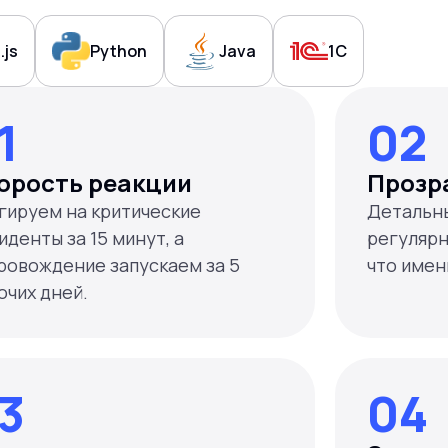
.js
Python
Java
1C
1
02
орость реакции
Прозр
гируем на критические
Детальны
иденты за 15 минут, а
регулярн
ровождение запускаем за 5
что имен
3
04