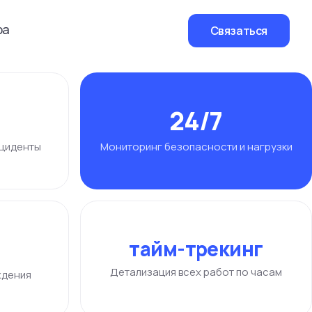
ра
Связаться
24/7
нциденты
Мониторинг безопасности и нагрузки
тайм-трекинг
Детализация всех работ по часам
ждения