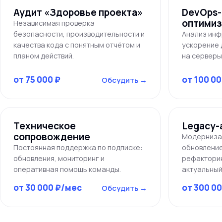
Аудит «Здоровье проекта»
DevOps-
оптимиз
Независимая проверка
безопасности, производительности и
Анализ инф
качества кода с понятным отчётом и
ускорение 
планом действий.
на серверы
от 75 000 ₽
от 100 00
Обсудить →
Техническое
Legacy-
сопровождение
Модернизац
Постоянная поддержка по подписке:
обновление
обновления, мониторинг и
рефакторин
оперативная помощь команды.
актуальный
от 30 000 ₽/мес
от 300 00
Обсудить →