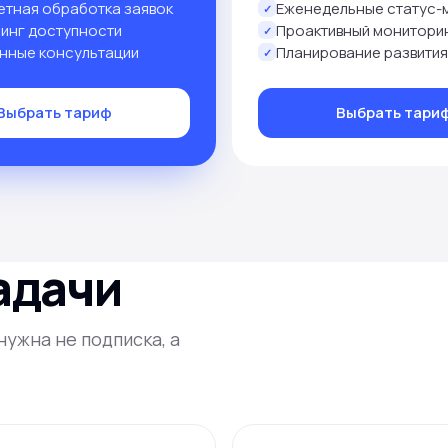
етная обработка заявок
Еженедельные статус-
✓
инг доступности
Проактивный монитори
✓
нные консультации
Планирование развития
✓
Выбрать тариф
Выбрать тари
адачи
ужна не подписка, а