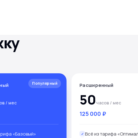
жку
Популярный
ный
Расширенный
50
ов / мес
часов / мес
125 000 ₽
арифа «Базовый»
Всё из тарифа «Оптима
✓