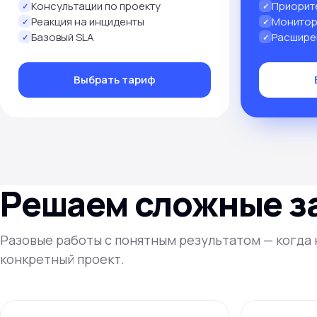
Консультации по проекту
Приорит
✓
✓
Реакция на инциденты
Монитор
✓
✓
Базовый SLA
Расшире
✓
✓
Выбрать тариф
Решаем сложные з
Разовые работы с понятным результатом — когда н
конкретный проект.