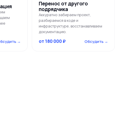
Перенос от другого
зация
подрядчика
сим
Аккуратно забираем проект,
ащаем
разбираемся в коде и
чее
инфраструктуре, восстанавливаем
документацию.
от 180 000 ₽
бсудить →
Обсудить →