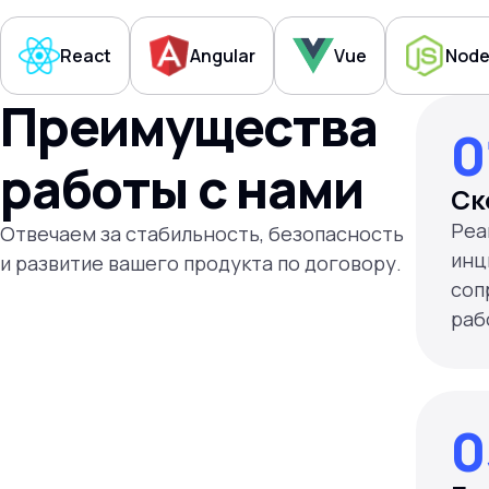
React
Angular
Vue
Node
Преимущества
0
работы с нами
Ск
Реа
Отвечаем за стабильность, безопасность
инц
и развитие вашего продукта по договору.
соп
0