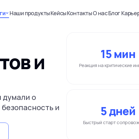
ги
Наши продукты
Кейсы
Контакты
О нас
Блог
Карье
15 мин
тов и
Реакция на критические и
 думали о
, безопасность и
5 дней
Быстрый старт сопрово