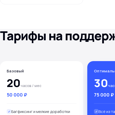
Тарифы на поддер
Базовый
Оптималь
20
30
часов / мес
час
50 000 ₽
75 000 ₽
Багфиксинг и мелкие доработки
Всё из т
✓
✓