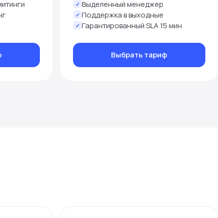
митинги
Выделенный менеджер
✓
нг
Поддержка в выходные
✓
Гарантированный SLA 15 мин
✓
ф
Выбрать тариф