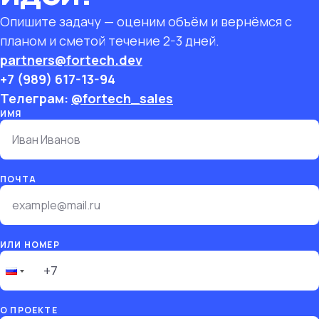
Опишите задачу — оценим объём и вернёмся с
планом и сметой течение 2-3 дней.
partners@fortech.dev
+7 (989) 617-13-94
Телеграм:
@
fortech_sales
ИМЯ
ПОЧТА
ИЛИ НОМЕР
О ПРОЕКТЕ