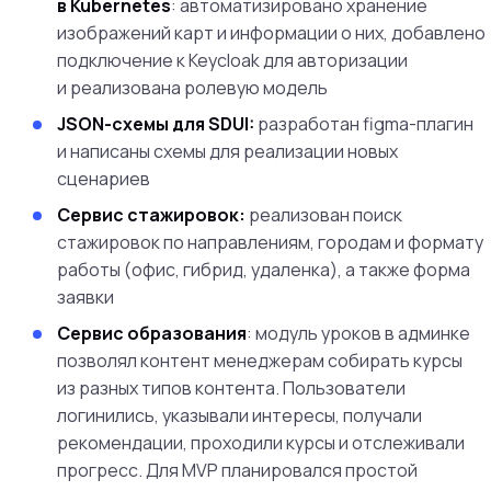
в Kubernetes
: автоматизировано хранение
изображений карт и информации о них, добавлено
подключение к Keycloak для авторизации
и реализована ролевую модель
JSON-схемы для SDUI:
разработан figma-плагин
и написаны схемы для реализации новых
сценариев
Сервис стажировок:
реализован поиск
стажировок по направлениям, городам и формату
работы (офис, гибрид, удаленка), а также форма
заявки
Сервис образования
: модуль уроков в админке
позволял контент менеджерам собирать курсы
из разных типов контента. Пользователи
логинились, указывали интересы, получали
рекомендации, проходили курсы и отслеживали
прогресс. Для MVP планировался простой