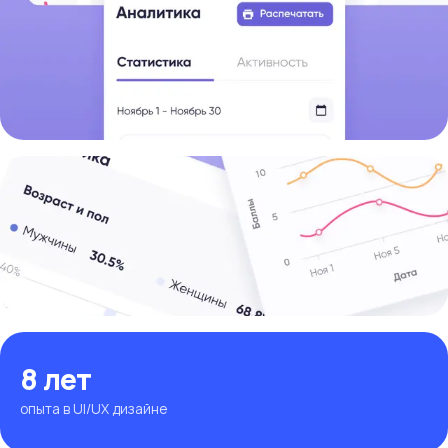
8 лет
опыта в UI/UX дизайне