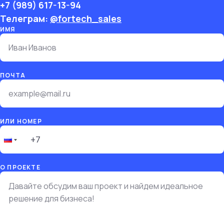
+7 (989) 617-13-94
Телеграм:
@
fortech_sales
ИМЯ
ПОЧТА
ИЛИ НОМЕР
О ПРОЕКТЕ